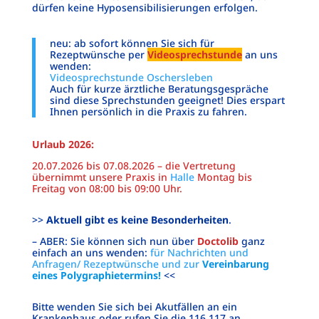
dürfen keine Hyposensibilisierungen erfolgen.
neu: ab sofort können Sie sich für
Rezeptwünsche per
Videosprechstunde
an uns
wenden:
Videosprechstunde Oschersleben
Auch für kurze ärztliche Beratungsgespräche
sind diese Sprechstunden geeignet! Dies erspart
Ihnen persönlich in die Praxis zu fahren.
Urlaub
2026:
20.07.2026 bis 07.08.2026 – die Vertretung
übernimmt unsere Praxis in
Halle
Montag bis
Freitag von 08:00 bis 09:00 Uhr.
>>
Aktuell gibt es keine Besonderheiten
.
– ABER: Sie können sich nun über
Doctolib
ganz
einfach an uns wenden:
für Nachrichten und
Anfragen/ Rezeptwünsche und zur
Vereinbarung
eines Polygraphietermins!
<<
Bitte wenden Sie sich bei Akutfällen an ein
Krankenhaus oder rufen Sie die 116 117 an.